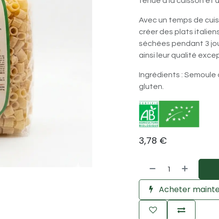
tenue à la cuisson et 
Avec un temps de cuiss
créer des plats italien
séchées pendant 3 jo
ainsi leur qualité exce
Ingrédients : Semoule 
gluten.
3,78
€
Acheter maint