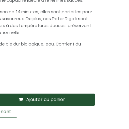
une capacité idéale à retenir les sauces.
on de 14 minutes, elles sont parfaites pour
s savoureux. De plus, nos Pater Rigati sont
urs à des températures douces, préservant
ptionnelle.
de blé dur biologique, eau. Contient du
Ajouter au panier
enant