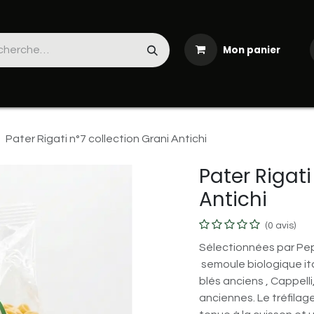
Mon panier
Produits frais
La cave
Les séjours
Boutiques & Tr
Pater Rigati n°7 collection Grani Antichi
Pater Rigati
Antichi
(0 avis)
Sélectionnées par Pep
semoule biologique it
blés anciens , Cappell
anciennes. Le tréfilag