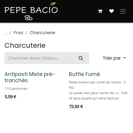
Se rendre au contenu
...
Frais
Charcuterie
Charcuterie
Trier par
Antipasti Mixte pré-
Buffle Fumé
tranchés
Poids moyen par unité de vente : 2
KG
110 grammes
Le poids réel peut varier de +/- 10%
5,59
€
et sera ajusté sur votre facture
73,93
€