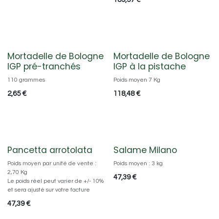
Mortadelle de Bologne
Mortadelle de Bologne
IGP pré-tranchés
IGP à la pistache
110 grammes
Poids moyen 7 Kg
2,65
€
118,48
€
Pancetta arrotolata
Salame Milano
Poids moyen par unité de vente :
Poids moyen : 3 kg
2,70 Kg
47,39
€
Le poids réel peut varier de +/- 10%
et sera ajusté sur votre facture
47,39
€