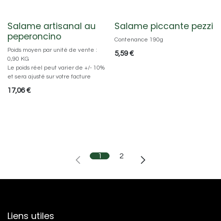
Salame artisanal au
Salame piccante pezzi
peperoncino
Contenance 190g
Poids moyen par unité de vente :
5,59
€
0,90 KG
Le poids réel peut varier de +/- 10%
et sera ajusté sur votre facture
17,06
€
1
2
Liens utiles