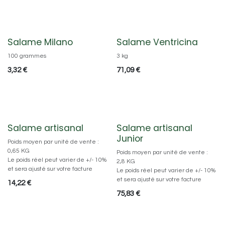
Salame Milano
Salame Ventricina
100 grammes
3 kg
3,32
€
71,09
€
Salame artisanal
Salame artisanal
Junior
Poids moyen par unité de vente :
0,65 KG
Poids moyen par unité de vente :
Le poids réel peut varier de +/- 10%
2,8 KG
et sera ajusté sur votre facture
Le poids réel peut varier de +/- 10%
et sera ajusté sur votre facture
14,22
€
75,83
€