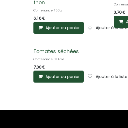
thon
Contena
Contenance 180g
3,70
€
6,16
€
A
Ajouter au panier
Ajouter à la list
Tomates séchées
Contenance 314ml
7,30
€
Ajouter au panier
Ajouter à la list