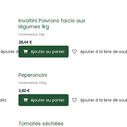
Involtini Poivrons farcis aux
légumes 1kg
Contenance 1kg
28,44
€
Ajouter à la liste de souhaits
Ajouter au panier
Ajouter à la liste de sou
Peperoncini
Contenance 100g
3,60
€
aits
Ajouter au panier
Ajouter à la liste de sou
Tomates séchées