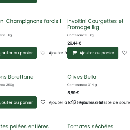
tini Champignons farcis 1
Involtini Courgettes et
Fromage 1kg
nce 1kg
Contenance 1kg
28,44
€
e de souhaits
jouter au panier
Ajouter à la liste de souhaits
Ajouter au panier
ns Borettane
Olives Bella
nce 350g
Contenance 314 g
5,59
€
e de souhaits
jouter au panier
Ajouter à la liste de souhaits
Ajouter à la liste de souh
es pelées entières
Tomates séchées