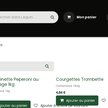
Mon panier
Produits frais
La cave
Les séjours
Boutiques & Tr
ti
nette Peperoni au
Courgettes Trombette
age 1kg
Contenance 180g
nce 1kg
4,64
€
Ajouter au panier
jouter au panier
Ajouter à la liste de souhaits