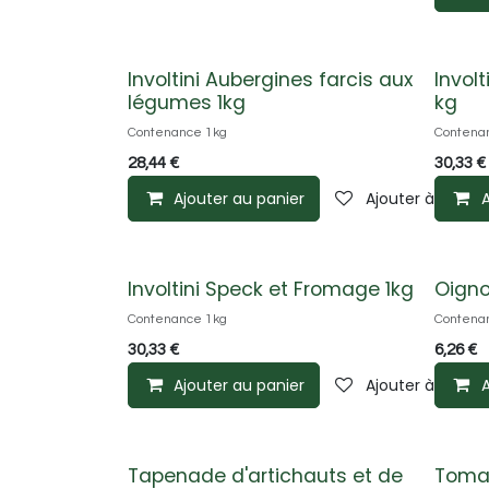
Involtini Aubergines farcis aux
Invol
légumes 1kg
kg
Contenance 1kg
Contena
28,44
€
30,33
€
Ajouter au panier
Ajouter à la list
A
Involtini Speck et Fromage 1kg
Oigno
Contenance 1kg
Contena
30,33
€
6,26
€
Ajouter au panier
Ajouter à la list
A
Tapenade d'artichauts et de
Tomat