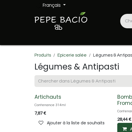
Se rendre au contenu
Français
Accueil
Epicerie salée
Epicerie sucrée
Produits
Epicerie salée
Légumes & Antipas
Légumes & Antipasti
Artichauts
Bombi
From
Contenance 314ml
Contena
7,87
€
28,44
€
Ajouter à la liste de souhaits
A