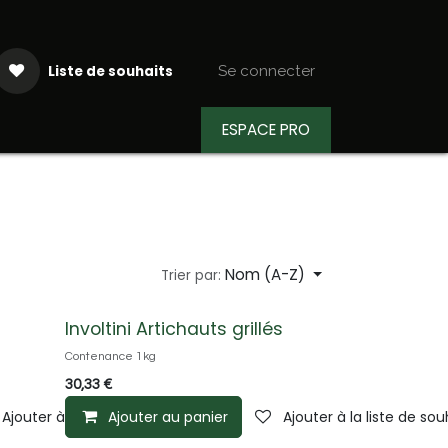
Liste de souhaits
Se connecter
ESPACE PRO
aiteur
Actualités
Recettes
Nom (A-Z)
Trier par:
Involtini Artichauts grillés
Contenance 1kg
30,33
€
Ajouter à la liste de souhaits
Ajouter au panier
Ajouter à la liste de sou