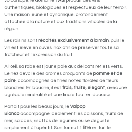
volcanique, le domaine
TASI
produit des vins
authentiques, biologiques et respectueux de leur terroir.
Une maison jeune et dynamique, profondément
attachée à la nature et aux traditions viticoles de la
région.
Les raisins sont
récoltés exclusivement à la main
, puis le
vin est élevé en cuves inox afin de préserver toute sa
fraîcheur et l'expression du fruit.
À l'œil, sa robe est jaune pâle aux délicats reflets verts.
Le nez dévoile des arômes croquants de
pomme et de
poire
, accompagnés de fines notes florales de fleurs
blanches. En bouche, il est
frais, fruité, élégant
, avec une
agréable minéralité et une finale tout en douceur.
Parfait pour les beaux jours, le
Valpop
Bianco
accompagne idéalement les poissons, fruits de
mer, salades, risottos de légumes ou se déguste
simplement à l'apéritif. Son format
1 litre
en fait le