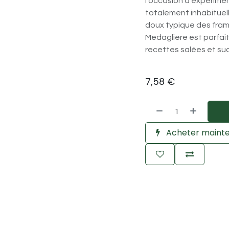
l’occasion d’expérime
totalement inhabituell
doux typique des fram
Medagliere est parfait
recettes salées et su
7,58
€
Acheter maint