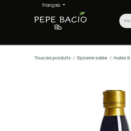
Se rendre au contenu
Français
Accueil
Epicerie salée
Epicerie sucrée
Tous les produits
Epicerie salée
Huiles &