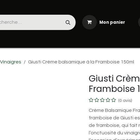
Mon panier
Produits frais
La cave
Les séjours
Boutiques & Tr
 Vinaigres
Giusti Crème balsamique à la Framboise 150ml
Giusti Crèm
Framboise 
(0 avis)
Crème Balsamique Fra
framboise de Giusti est
de framboise, qui fait
l’onctuosité du vinai