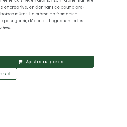
nter en cuisine, en aromatisant d’une manière
e et créative, en donnant ce goût aigre-
boises mûres. La crème de framboise
e pour garnir, décorer et agrémenter les
crées.
Ajouter au panier
enant