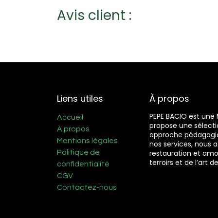
Avis client :
Liens utiles
À propos
PEPE BACIO est une 
Accueil
propose une sélecti
À propos
approche pédagogiqu
Mentions légales
nos services, nous
Politique de
restauration et amou
terroirs et de l’art de
confidentialité
CGV
Contactez-nous