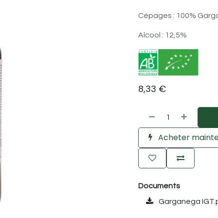
Cépages : 100% Gar
Alcool : 12,5%
8,33
€
Acheter maint
Documents
Garganega IGT.