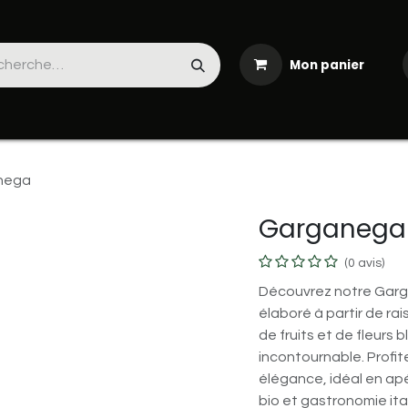
Mon panier
Produits frais
La cave
Les séjours
Boutiques & Tr
nega
Garganega
(0 avis)
Découvrez notre Garga
élaboré à partir de ra
de fruits et de fleurs
incontournable. Profit
élégance, idéal en apé
bio et gastronomie ita