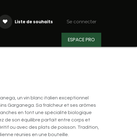
Liste de souhaits
Se connecter
ESPACE PRO
aiteur
Actualités
Recettes
nega, un vin blanc italien exceptionnel
isins Garganega. Sa fraîcheur et ses arômes
 blanches en font une spécialité biologique
ez de son équilibre parfait entre corps et
ritif ou avec des plats de poisson. Tradition,
lienne réunies en une bouteille.